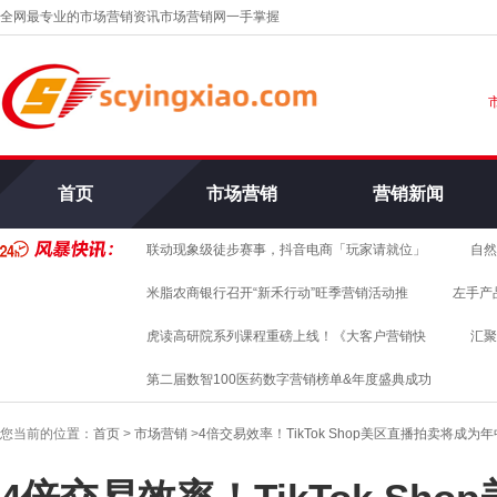
全网最专业的市场营销资讯市场营销网一手掌握
市
首页
市场营销
营销新闻
联动现象级徒步赛事，抖音电商「玩家请就位」
自然
米脂农商银行召开“新禾行动”旺季营销活动推
左手产
虎读高研院系列课程重磅上线！《大客户营销快
汇聚
第二届数智100医药数字营销榜单&年度盛典成功
您当前的位置：
首页
>
市场营销
>
4倍交易效率！TikTok Shop美区直播拍卖将成